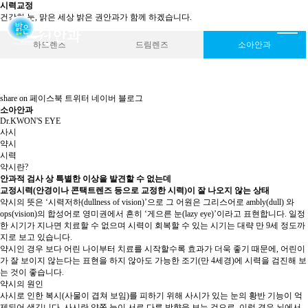
시력교정
건강한 눈, 맑은 세상 밝은 권안과가 함께 하겠습니다.
하드렌즈
드림렌즈
소아안과
share on
페이스북
트위터
네이버 블로그
소아안과
Dr.KWON'S EYE
사시
약시
시력
약시란?
안과적 검사 상 특별한 이상을 발견할 수 없는데
교정시력(안경이나 콘택트렌즈 등으로 교정한 시력)이 잘 나오지 않는 상태
약시의 뜻은 ‘시력저하(dullness of vision)’으로 그 어원은 그리스어로 ambly(dull) 와
ops(vision)의 합성어로 영미권에서 흔히 ‘게으른 눈(lazy eye)’이라고 표현합니다. 일정
한 시기가 지나면 치료할 수 없으며 시력이 회복할 수 있는 시기는 대략 만 9세 정도까
지로 보고 있습니다.
약시인 경우 보다 어린 나이부터 치료를 시작할수록 효과가 더욱 좋기 때문에, 어린이
가 잘 보이지 않는다는 표현을 하지 않아도 가능한 조기(만 4세경)에 시력을 검진해 보
는 것이 좋습니다.
약시의 원인
사시로 인한 복시(사물이 겹쳐 보임)를 피하기 위해 사시가 있는 눈의 황반 기능이 억
제되어 생깁니다. 사시란 양쪽 눈이 서로 다른 방향을 보는 것으로, 이럴 경우 뇌에서