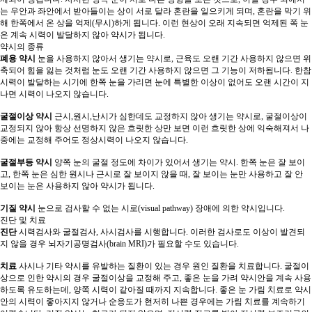
는 우안과 좌안에서 받아들이는 상이 서로 달라 혼란을 일으키게 되며, 혼란을 막기 위
해 한쪽에서 온 상을 억제(무시)하게 됩니다. 이런 현상이 오래 지속되면 억제된 쪽 눈
은 계속 시력이 발달하지 않아 약시가 됩니다.
약시의 종류
폐용 약시
눈을 사용하지 않아서 생기는 약시로, 근육도 오랜 기간 사용하지 않으면 위
축되어 힘을 잃는 것처럼 눈도 오랜 기간 사용하지 않으면 그 기능이 저하됩니다. 한참
시력이 발달하는 시기에 한쪽 눈을 가리면 눈에 특별한 이상이 없어도 오랜 시간이 지
나면 시력이 나오지 않습니다.
굴절이상 약시
근시,원시,난시가 심한데도 교정하지 않아 생기는 약시로, 굴절이상이
교정되지 않아 항상 선명하지 않은 흐릿한 상만 보면 이런 흐릿한 상에 익숙해져서 나
중에는 교정해 주어도 정상시력이 나오지 않습니다.
굴절부등 약시
양쪽 눈의 굴절 정도에 차이가 있어서 생기는 약시. 한쪽 눈은 잘 보이
고, 한쪽 눈은 심한 원시나 근시로 잘 보이지 않을 때, 잘 보이는 눈만 사용하고 잘 안
보이는 눈은 사용하지 않아 약시가 됩니다.
기질 약시
눈으로 검사할 수 없는 시로(visual pathway) 장애에 의한 약시입니다.
진단 및 치료
진단
시력검사와 굴절검사, 사시검사를 시행합니다. 이러한 검사로도 이상이 발견되
지 않을 경우 뇌자기공명검사(brain MRI)가 필요할 수도 있습니다.
치료
사시나 기타 약시를 유발하는 질환이 있는 경우 원인 질환을 치료합니다. 굴절이
상으로 인한 약시의 경우 굴절이상을 교정해 주고, 좋은 눈을 가려 약시안을 계속 사용
하도록 유도하는데, 양쪽 시력이 같아질 때까지 지속합니다. 좋은 눈 가림 치료로 약시
안의 시력이 좋아지지 않거나 순응도가 현저히 나쁜 경우에는 가림 치료를 계속하기